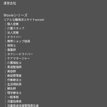
運営会社
Wovieシリーズ
リアルな職場求人サイトwovie!
個人営業
介護スタッフ
法人営業
ドライバー
携帯ショップ店員
保育士
看護師
タクシードライバー
ケアマネージャー
介護福祉士
柔道整復師
美容師
施設管理者
作業療法士
生活相談員
鍼灸師
理学療法士
一般事務
児童指導員
児童発達支援管理責任者