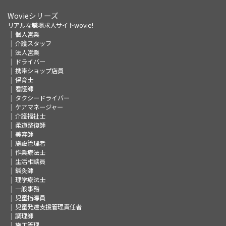
Wovieシリーズ
リアルな職場求人サイトwovie!
個人営業
介護スタッフ
法人営業
ドライバー
携帯ショップ店員
保育士
看護師
タクシードライバー
ケアマネージャー
介護福祉士
柔道整復師
美容師
施設管理者
作業療法士
生活相談員
鍼灸師
理学療法士
一般事務
児童指導員
児童発達支援管理責任者
調理師
施工管理