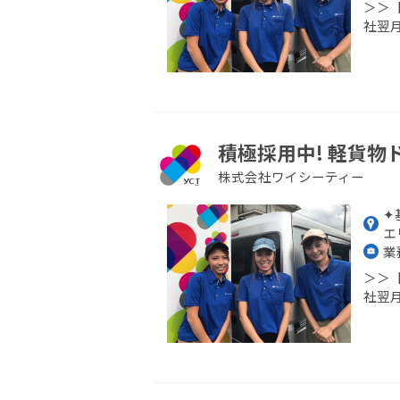
＞＞
社翌月
積極採用中! 軽貨物
株式会社ワイシーティー
✦
エ
業
＞＞
社翌月