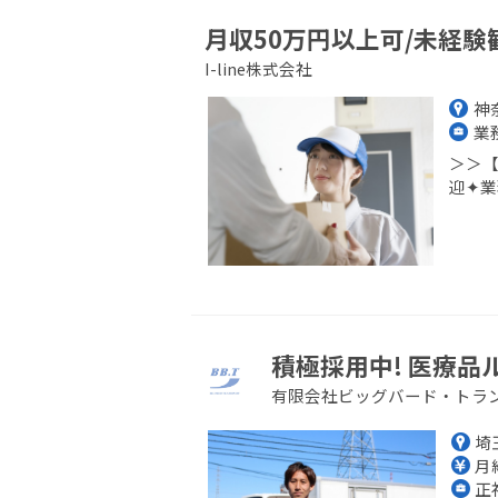
月収50万円以上可/未経験
I-line株式会社
神
業
＞＞【
迎✦業
積極採用中! 医療
有限会社ビッグバード・トラン
埼
月給
正