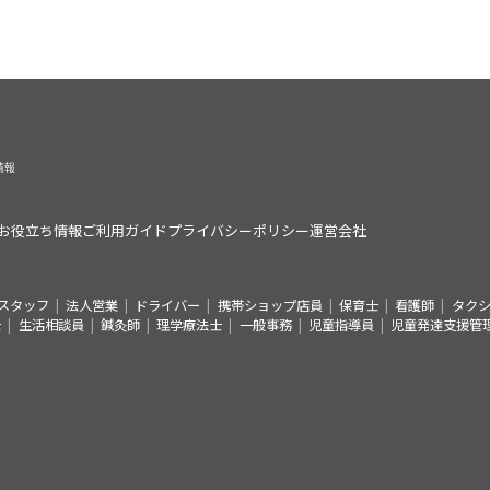
お役立ち情報
ご利用ガイド
プライバシーポリシー
運営会社
スタッフ
法人営業
ドライバー
携帯ショップ店員
保育士
看護師
タク
士
生活相談員
鍼灸師
理学療法士
一般事務
児童指導員
児童発達支援管