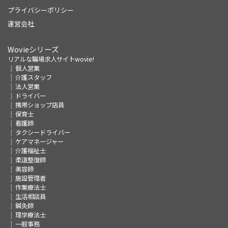
プライバシーポリシー
運営会社
Wovieシリーズ
リアルな職場求人サイトwovie!
個人営業
介護スタッフ
法人営業
ドライバー
携帯ショップ店員
保育士
看護師
タクシードライバー
ケアマネージャー
介護福祉士
柔道整復師
美容師
施設管理者
作業療法士
生活相談員
鍼灸師
理学療法士
一般事務