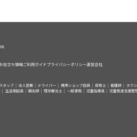
お役立ち情報
ご利用ガイド
プライバシーポリシー
運営会社
スタッフ
法人営業
ドライバー
携帯ショップ店員
保育士
看護師
タク
士
生活相談員
鍼灸師
理学療法士
一般事務
児童指導員
児童発達支援管