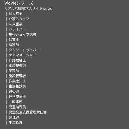
Wovieシリーズ
リアルな職場求人サイトwovie!
個人営業
介護スタッフ
法人営業
ドライバー
携帯ショップ店員
保育士
看護師
タクシードライバー
ケアマネージャー
介護福祉士
柔道整復師
美容師
施設管理者
作業療法士
生活相談員
鍼灸師
理学療法士
一般事務
児童指導員
児童発達支援管理責任者
調理師
施工管理