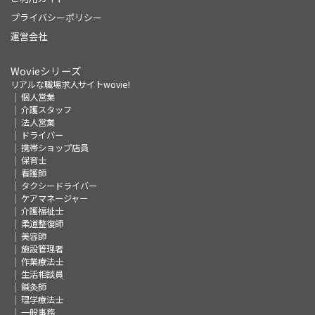
プライバシーポリシー
運営会社
Wovieシリーズ
リアルな職場求人サイトwovie!
個人営業
介護スタッフ
法人営業
ドライバー
携帯ショップ店員
保育士
看護師
タクシードライバー
ケアマネージャー
介護福祉士
柔道整復師
美容師
施設管理者
作業療法士
生活相談員
鍼灸師
理学療法士
一般事務